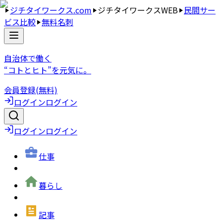
ジチタイワークス.com
ジチタイワークスWEB
民間サー
ビス比較
無料名刺
自治体で働く
“コトとヒト”を元気に。
会員登録(無料)
ログイン
ログイン
ログイン
ログイン
仕事
暮らし
記事