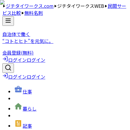
ジチタイワークス.com
ジチタイワークスWEB
民間サー
ビス比較
無料名刺
自治体で働く
“コトとヒト”を元気に。
会員登録(無料)
ログイン
ログイン
ログイン
ログイン
仕事
暮らし
記事