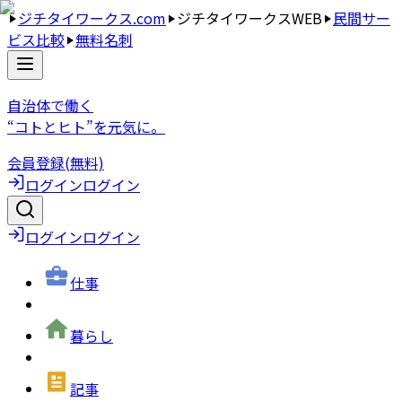
ジチタイワークス.com
ジチタイワークスWEB
民間サー
ビス比較
無料名刺
自治体で働く
“コトとヒト”を元気に。
会員登録(無料)
ログイン
ログイン
ログイン
ログイン
仕事
暮らし
記事