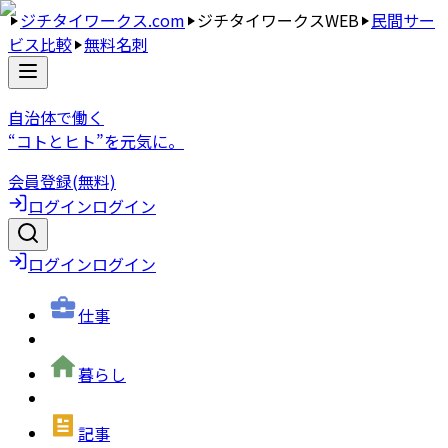
ジチタイワークス.com
ジチタイワークスWEB
民間サー
ビス比較
無料名刺
自治体で働く
“コトとヒト”を元気に。
会員登録(無料)
ログイン
ログイン
ログイン
ログイン
仕事
暮らし
記事