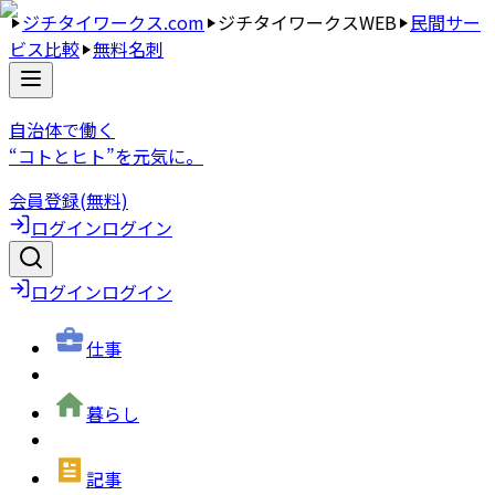
ジチタイワークス.com
ジチタイワークスWEB
民間サー
ビス比較
無料名刺
自治体で働く
“コトとヒト”を元気に。
会員登録(無料)
ログイン
ログイン
ログイン
ログイン
仕事
暮らし
記事