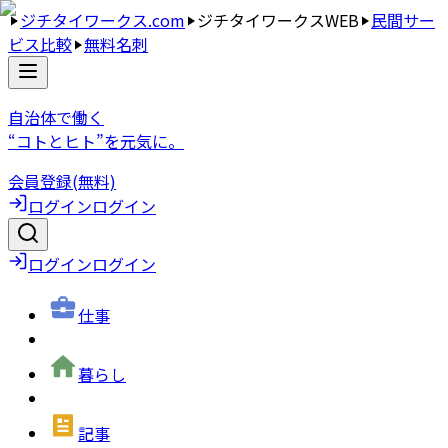
ジチタイワークス.com
ジチタイワークスWEB
民間サー
ビス比較
無料名刺
自治体で働く
“コトとヒト”を元気に。
会員登録(無料)
ログイン
ログイン
ログイン
ログイン
仕事
暮らし
記事