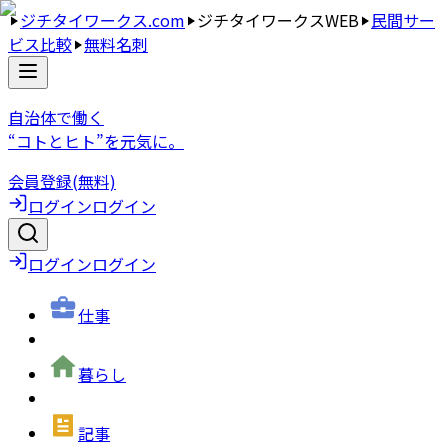
ジチタイワークス.com
ジチタイワークスWEB
民間サー
ビス比較
無料名刺
自治体で働く
“コトとヒト”を元気に。
会員登録(無料)
ログイン
ログイン
ログイン
ログイン
仕事
暮らし
記事