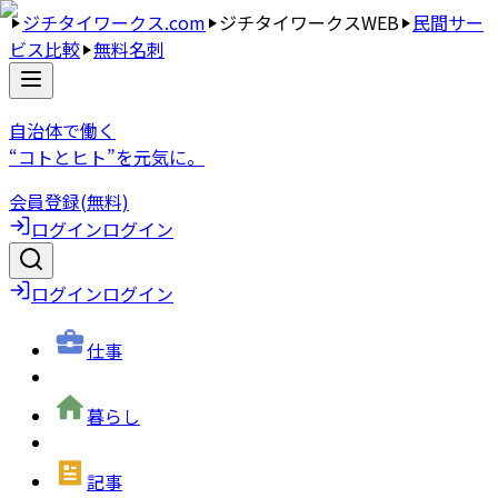
ジチタイワークス.com
ジチタイワークスWEB
民間サー
ビス比較
無料名刺
自治体で働く
“コトとヒト”を元気に。
会員登録(無料)
ログイン
ログイン
ログイン
ログイン
仕事
暮らし
記事