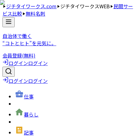
ジチタイワークス.com
ジチタイワークスWEB
民間サー
ビス比較
無料名刺
自治体で働く
“コトとヒト”を元気に。
会員登録(無料)
ログイン
ログイン
ログイン
ログイン
仕事
暮らし
記事