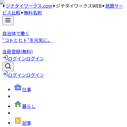
ジチタイワークス.com
ジチタイワークスWEB
民間サー
ビス比較
無料名刺
自治体で働く
“コトとヒト”を元気に。
会員登録(無料)
ログイン
ログイン
ログイン
ログイン
仕事
暮らし
記事