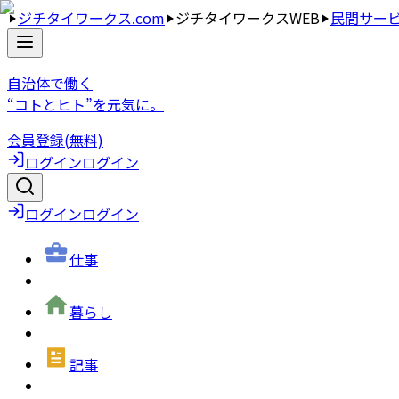
ジチタイワークス.com
ジチタイワークスWEB
民間サー
自治体で働く
“コトとヒト”を元気に。
会員登録(無料)
ログイン
ログイン
ログイン
ログイン
仕事
暮らし
記事