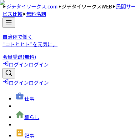
ジチタイワークス.com
ジチタイワークスWEB
民間サー
ビス比較
無料名刺
自治体で働く
“コトとヒト”を元気に。
会員登録(無料)
ログイン
ログイン
ログイン
ログイン
仕事
暮らし
記事