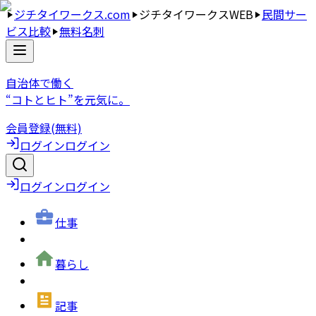
ジチタイワークス.com
ジチタイワークスWEB
民間サー
ビス比較
無料名刺
自治体で働く
“コトとヒト”を元気に。
会員登録(無料)
ログイン
ログイン
ログイン
ログイン
仕事
暮らし
記事