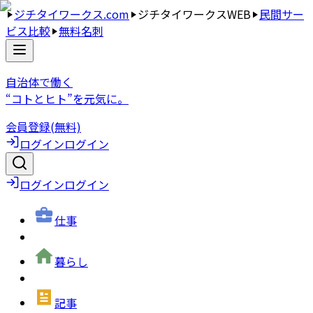
ジチタイワークス.com
ジチタイワークスWEB
民間サー
ビス比較
無料名刺
自治体で働く
“コトとヒト”を元気に。
会員登録(無料)
ログイン
ログイン
ログイン
ログイン
仕事
暮らし
記事