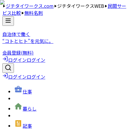
ジチタイワークス.com
ジチタイワークスWEB
民間サー
ビス比較
無料名刺
自治体で働く
“コトとヒト”を元気に。
会員登録(無料)
ログイン
ログイン
ログイン
ログイン
仕事
暮らし
記事