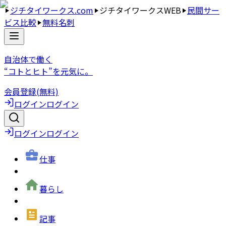
ジチタイワークス.com
ジチタイワークスWEB
民間サー
ビス比較
無料名刺
自治体で働く
“コトとヒト”を元気に。
会員登録(無料)
ログイン
ログイン
ログイン
ログイン
仕事
暮らし
記事