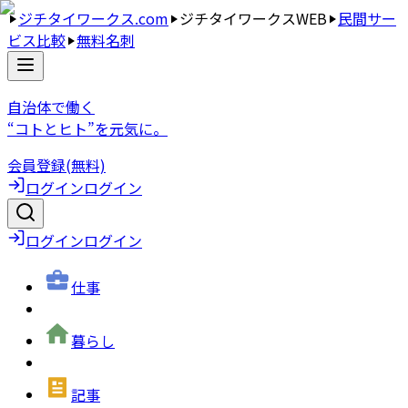
ジチタイワークス.com
ジチタイワークスWEB
民間サー
ビス比較
無料名刺
自治体で働く
“コトとヒト”を元気に。
会員登録(無料)
ログイン
ログイン
ログイン
ログイン
仕事
暮らし
記事