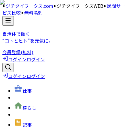
ジチタイワークス.com
ジチタイワークスWEB
民間サー
ビス比較
無料名刺
自治体で働く
“コトとヒト”を元気に。
会員登録(無料)
ログイン
ログイン
ログイン
ログイン
仕事
暮らし
記事