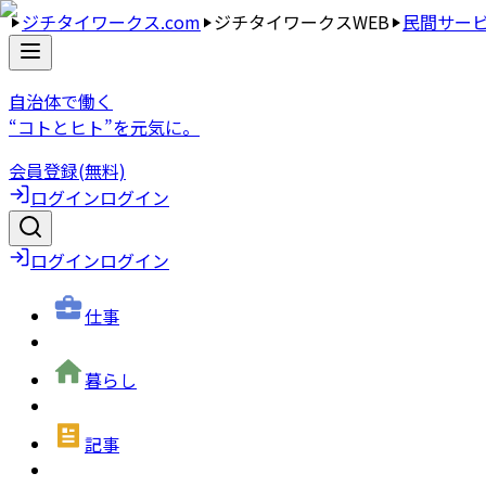
ジチタイワークス.com
ジチタイワークスWEB
民間サー
自治体で働く
“コトとヒト”を元気に。
会員登録(無料)
ログイン
ログイン
ログイン
ログイン
仕事
暮らし
記事