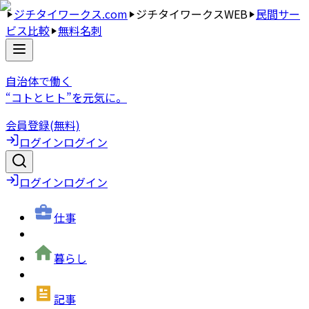
ジチタイワークス.com
ジチタイワークスWEB
民間サー
ビス比較
無料名刺
自治体で働く
“コトとヒト”を元気に。
会員登録(無料)
ログイン
ログイン
ログイン
ログイン
仕事
暮らし
記事